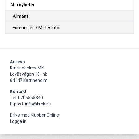
Alla nyheter
Allmänt
Föreningen / Mötesinfo
Adress
Katrineholms MK

Lövåsvägen 18,  nb

64147 Katrineholm
Kontakt
Tel: 0706555840

E-post: info@kmk.nu
Drivs med
KlubbenOnline
Logga in