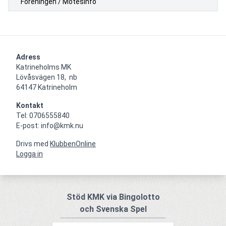
Föreningen / Mötesinfo
Adress
Katrineholms MK

Lövåsvägen 18,  nb

64147 Katrineholm
Kontakt
Tel: 0706555840

E-post: info@kmk.nu
Drivs med
KlubbenOnline
Logga in
Stöd KMK via Bingolotto
och Svenska Spel