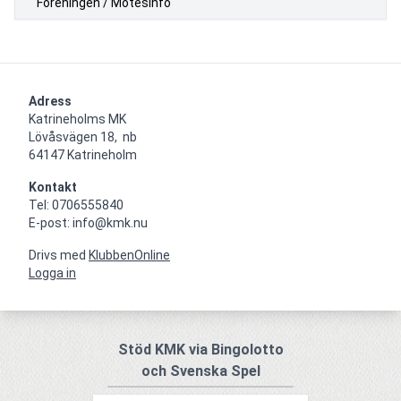
Föreningen / Mötesinfo
Adress
Katrineholms MK

Lövåsvägen 18,  nb

64147 Katrineholm
Kontakt
Tel: 0706555840

E-post: info@kmk.nu
Drivs med
KlubbenOnline
Logga in
Stöd KMK via Bingolotto
och Svenska Spel