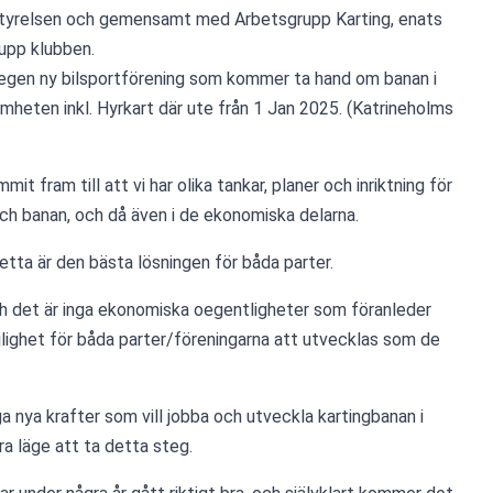
i styrelsen och gemensamt med Arbetsgrupp Karting, enats 
upp klubben. 
 egen ny bilsportförening som kommer ta hand om banan i 
mheten inkl. Hyrkart där ute från 1 Jan 2025. (Katrineholms 
it fram till att vi har olika tankar, planer och inriktning för 
h banan, och då även i de ekonomiska delarna. 
etta är den bästa lösningen för båda parter. 
h det är inga ekonomiska oegentligheter som föranleder 
lighet för båda parter/föreningarna att utvecklas som de 
a nya krafter som vill jobba och utveckla kartingbanan i 
bra läge att ta detta steg. 