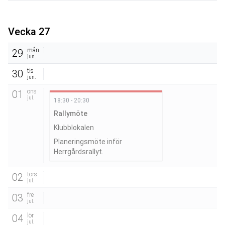
Vecka 27
mån
29
jun.
tis
30
jun.
ons
01
jul.
18:30 - 20:30
Rallymöte
Klubblokalen
Planeringsmöte inför 
Herrgårdsrallyt.
tors
02
jul.
fre
03
jul.
lör
04
jul.