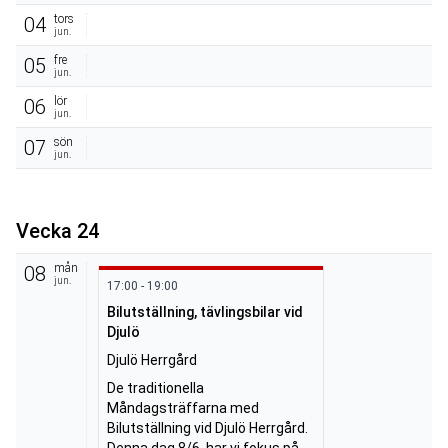
tors
04
jun.
fre
05
jun.
lör
06
jun.
sön
07
jun.
Vecka 24
mån
08
jun.
17:00 - 19:00
Bilutställning, tävlingsbilar vid
Djulö
Djulö Herrgård
De traditionella 
Måndagsträffarna med 
Bilutställning vid Djulö Herrgård. 

Denna dag 8/6, har vi fokus på 