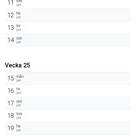
tors
11
jun.
fre
12
jun.
lör
13
jun.
sön
14
jun.
Vecka 25
mån
15
jun.
tis
16
jun.
ons
17
jun.
tors
18
jun.
fre
19
jun.