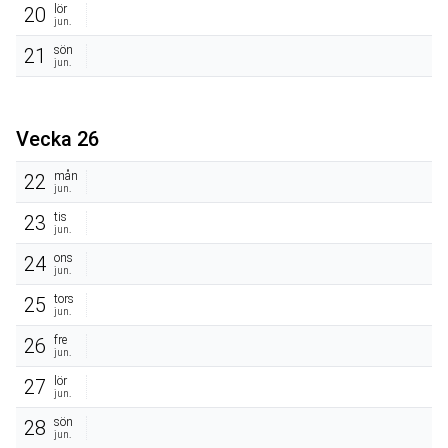
lör
20
jun.
sön
21
jun.
Vecka 26
mån
22
jun.
tis
23
jun.
ons
24
jun.
tors
25
jun.
fre
26
jun.
lör
27
jun.
sön
28
jun.