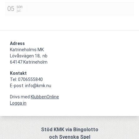
sön
05
jul.
Adress
Katrineholms MK

Lövåsvägen 18,  nb

64147 Katrineholm
Kontakt
Tel: 0706555840

E-post: info@kmk.nu
Drivs med
KlubbenOnline
Logga in
Stöd KMK via Bingolotto
och Svenska Spel