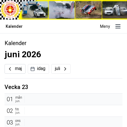
Kalender
Meny
Kalender
juni 2026
maj
idag
juli
Vecka 23
mån
01
jun.
tis
02
jun.
ons
03
jun.