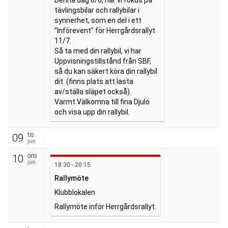
tävlingsbilar och rallybilar i 
synnerhet, som en del i ett 
"Införevent" för Herrgårdsrallyt 
11/7. 

Så ta med din rallybil, vi har 
Uppvisningstillstånd från SBF, 
så du kan säkert köra din rallybil 
dit. (finns plats att lasta 
av/ställa släpet också).

Varmt Välkomna till fina Djulö 
och visa upp din rallybil.
tis
09
jun.
ons
10
jun.
18:30 - 20:15
Rallymöte
Klubblokalen
Rallymöte inför Herrgårdsrallyt.