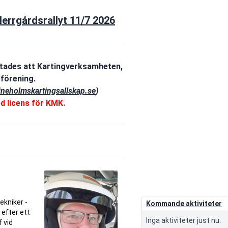
 Herrgårdsrallyt 11/7 2026
utades att Kartingverksamheten,
 förening.
ineholmskartingsallskap.se
)
ed licens för KMK.
ekniker -
Kommande aktiviteter
efter ett
Inga aktiviteter just nu.
 vid