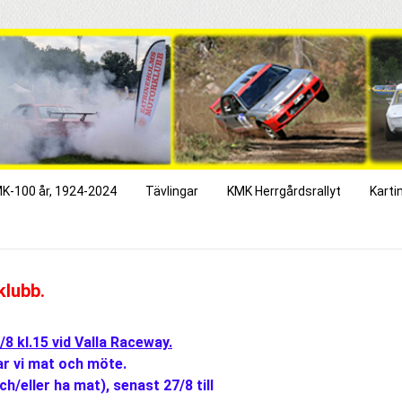
K-100 år, 1924-2024
Tävlingar
KMK Herrgårdsrallyt
Karti
klubb.
8 kl.15 vid Valla Raceway.
ar vi mat och möte.
/eller ha mat), senast 27/8 till