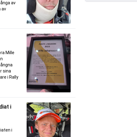
 många av
a av
ra Mille
an
 gångna
r sina
re i Rally
iat i
iaten i