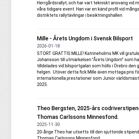
Herrgårdsrallyt, och har vart tekniskt ansvarig vid
våra tidigare event. Han var en känd profil vid mång
distriktets rallytävlingar i besiktningshallen.
Mille - Årets Ungdom i Svensk Bilsport
2026-01-18
STORT GRATTIS MILLE! Katrineholms MK vill gratule
Johansson till utmärkelsen ”Årets Ungdom” som h
tilldelades vid bilsportgalan som hölls i Örebro den
helgen. Utöver detta fick Mille även mottaga pris fö
internationella prestationer som Junior världsmästa
2025.
Theo Bergsten, 2025-års codriverstipend
Thomas Carlssons Minnesfond.
2025-11-30
20-årige Theo har utsetts till den sjuttonde stipend
Thomas Carlssons Minnesfond.