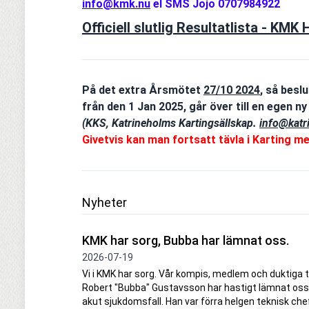
info@kmk.nu
el SMS Jojo 0707984922
Officiell slutlig Resultatlista - KMK
På det extra Årsmötet
27/10 2024
, så besl
från den 1 Jan 2025, går över till en egen ny
(KKS, Katrineholms Kartingsällskap.
info@katr
Givetvis kan man fortsatt tävla i Karting m
Nyheter
KMK har sorg, Bubba har lämnat oss.
2026-07-19
Vi i KMK har sorg. Vår kompis, medlem och duktiga t
Robert "Bubba" Gustavsson har hastigt lämnat oss 
akut sjukdomsfall. Han var förra helgen teknisk chef