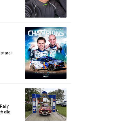
stare i
 Rally
h alla